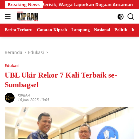
Langsung
gur Tetangga Berisik, Warga Laporkan Dugaan Ancaman Pembu
Breaking News
ke
konten
Berita Terbaru
Catatan Kiprah
Lampung
Nasional
Politik
Ind
Beranda
Edukasi
Edukasi
UBL Ukir Rekor 7 Kali Terbaik se-
Sumbagsel
KIPRAH
16 Juni 2025 13:05