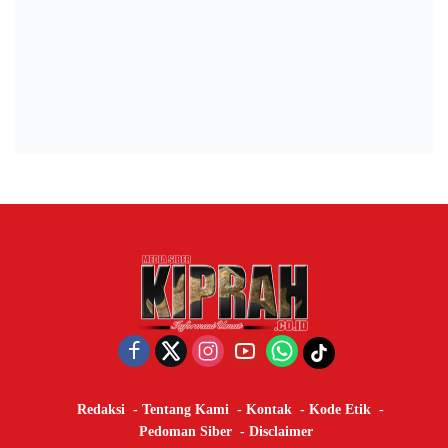
Redaksi
Tentang Kami
Kontak
Kode Etik
Pedoman Siber
Disclaimer