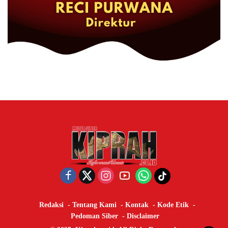
Redaksi
Tentang Kami
Kontak
Kode Etik
Pedoman Siber
Disclaimer