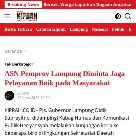
Langsung
ur Tetangga Berisik, Warga Laporkan Dugaan Ancaman Pembun
Breaking News
ke
konten
Berita Terbaru
Catatan Kiprah
Lampung
Nasional
Politik
Ind
Beranda
Tak Berkategori
ASN Pemprov Lampung Diminta Jaga
Pelayanan Baik pada Masyarakat
KIPRAH
27 April 2018 15:34
KIPRAH.CO.ID– Pjs. Gubernur Lampung Didik
Suprayitno, didampingi Kabag Humas dan Komunikasi
Publik Heriyansyah melakukan kunjungan kerja ke
beberapa biro di lingkungan Sekretariat Daerah