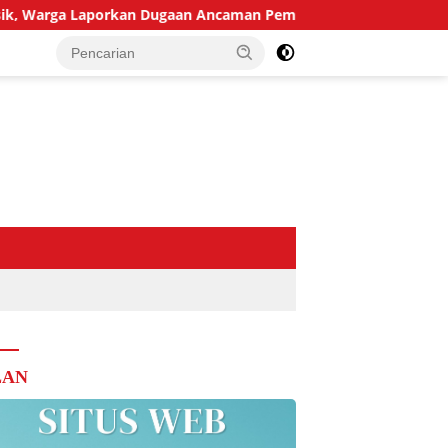
ga Laporkan Dugaan Ancaman Pembunuhan
Dinsos Lampun
LAN