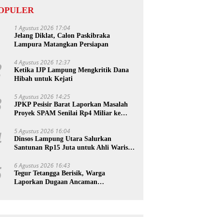
OPULER
1 Agustus 2026 17:04
1
Jelang Diklat, Calon Paskibraka
Lampura Matangkan Persiapan
4 Agustus 2026 12:37
2
Ketika IJP Lampung Mengkritik Dana
Hibah untuk Kejati
5 Agustus 2026 14:25
3
JPKP Pesisir Barat Laporkan Masalah
Proyek SPAM Senilai Rp4 Miliar ke
Kejati Lampung
5 Agustus 2026 16:04
4
Dinsos Lampung Utara Salurkan
Santunan Rp15 Juta untuk Ahli Waris
Korban Kebakaran
6 Agustus 2026 16:43
5
Tegur Tetangga Berisik, Warga
Laporkan Dugaan Ancaman
Pembunuhan