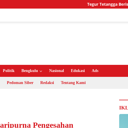
Tegur Tetangga Berisik, War
Politik
Bengkulu
Nasional
Edukasi
Ads
Pedoman Siber
Redaksi
Tentang Kami
IK
aripurna Pengesahan