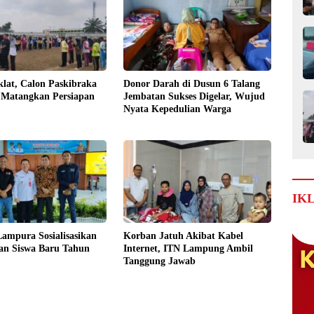
klat, Calon Paskibraka
Donor Darah di Dusun 6 Talang
Matangkan Persiapan
Jembatan Sukses Digelar, Wujud
Nyata Kepedulian Warga
IK
ampura Sosialisasikan
Korban Jatuh Akibat Kabel
an Siswa Baru Tahun
Internet, ITN Lampung Ambil
Tanggung Jawab