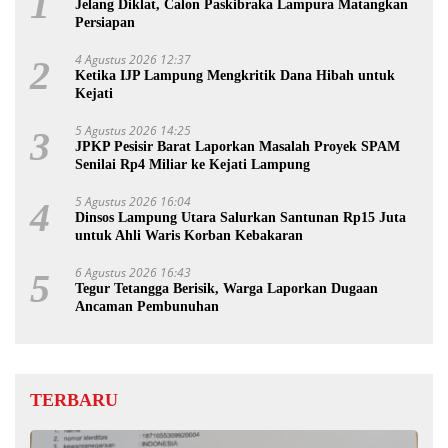
1
Jelang Diklat, Calon Paskibraka Lampura Matangkan
Persiapan
4 Agustus 2026 12:37
2
Ketika IJP Lampung Mengkritik Dana Hibah untuk
Kejati
5 Agustus 2026 14:25
3
JPKP Pesisir Barat Laporkan Masalah Proyek SPAM
Senilai Rp4 Miliar ke Kejati Lampung
5 Agustus 2026 16:04
4
Dinsos Lampung Utara Salurkan Santunan Rp15 Juta
untuk Ahli Waris Korban Kebakaran
6 Agustus 2026 16:43
5
Tegur Tetangga Berisik, Warga Laporkan Dugaan
Ancaman Pembunuhan
TERBARU