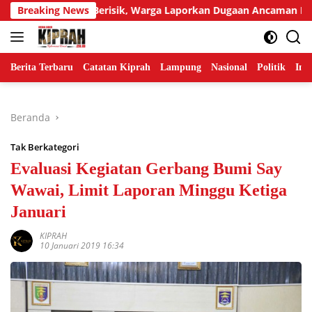
Langsung
r Tetangga Berisik, Warga Laporkan Dugaan Ancaman Pembunuh
Breaking News
ke
konten
Berita Terbaru
Catatan Kiprah
Lampung
Nasional
Politik
Ind
Beranda
Tak Berkategori
Evaluasi Kegiatan Gerbang Bumi Say
Wawai, Limit Laporan Minggu Ketiga
Januari
KIPRAH
10 Januari 2019 16:34