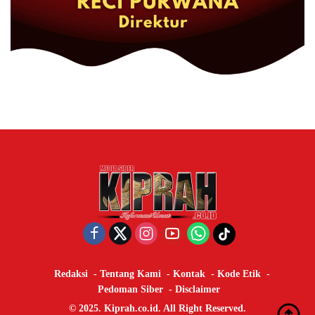
Redaksi
Tentang Kami
Kontak
Kode Etik
Pedoman Siber
Disclaimer
© 2025. Kiprah.co.id. All Right Reserved.