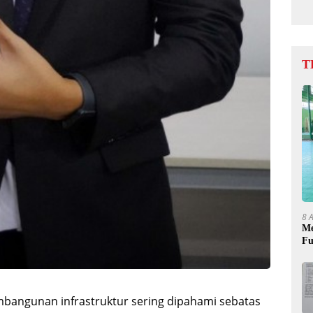
T
8 
Me
Fu
angunan infrastruktur sering dipahami sebatas