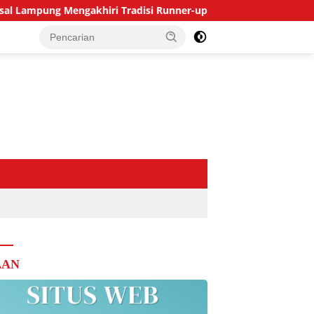
gakhiri Tradisi Runner-up
Tegur Tetangga Berisik, W
LAN