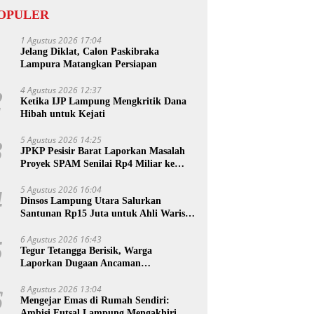
OPULER
1 Agustus 2026 17:04
1
Jelang Diklat, Calon Paskibraka
Lampura Matangkan Persiapan
4 Agustus 2026 12:37
2
Ketika IJP Lampung Mengkritik Dana
Hibah untuk Kejati
5 Agustus 2026 14:25
3
JPKP Pesisir Barat Laporkan Masalah
Proyek SPAM Senilai Rp4 Miliar ke
Kejati Lampung
5 Agustus 2026 16:04
4
Dinsos Lampung Utara Salurkan
Santunan Rp15 Juta untuk Ahli Waris
Korban Kebakaran
6 Agustus 2026 16:43
5
Tegur Tetangga Berisik, Warga
Laporkan Dugaan Ancaman
Pembunuhan
8 Agustus 2026 13:04
6
Mengejar Emas di Rumah Sendiri:
Ambisi Futsal Lampung Mengakhiri