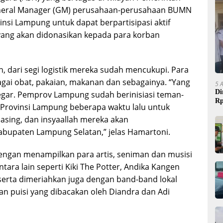
neral Manager (GM) perusahaan-perusahaan BUMN
nsi Lampung untuk dapat berpartisipasi aktif
ang akan didonasikan kepada para korban
 dari segi logistik mereka sudah mencukupi. Para
ai obat, pakaian, makanan dan sebagainya. “Yang
5 
Di
segar. Pemprov Lampung sudah berinisiasi teman-
Rp
Provinsi Lampung beberapa waktu lalu untuk
sing, dan insyaallah mereka akan
bupaten Lampung Selatan,” jelas Hamartoni.
dengan menampilkan para artis, seniman dan musisi
tara lain seperti Kiki The Potter, Andika Kangen
 serta dimeriahkan juga dengan band-band lokal
n puisi yang dibacakan oleh Diandra dan Adi