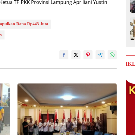
 Ketua TP PKK Provinsi Lampung Apriliani Yustin
pulkan Dana Rp443 Juta
s
IK