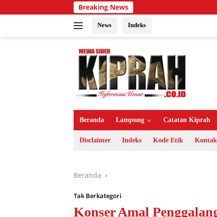
Langsung
Breaking News
ke
konten
News
Indeks
Beranda
Lampung
Catatan Kiprah
Disclaimer
Indeks
Kode Etik
Kontak
Beranda
Tak Berkategori
Konser Amal Penggalan