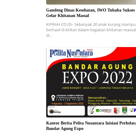
Gandeng Dinas Kesehatan, IWO Tubaba Sukses
Gelar Khitanan Massal
KIPRAH.CO.ID– Sebanyak 30 anak kurang mampu
berhasil di khitan dalam kegiatan khitanan massa
di…
Kantor Berita Pelita Nusantara Inisiasi Perhelat
Bandar Agung Expo