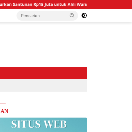
an Rp15 Juta untuk Ahli Waris Korban Kebakaran
JPKP 
LAN