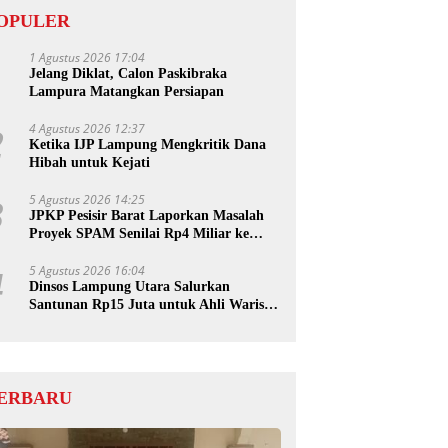
OPULER
1 Agustus 2026 17:04
1
Jelang Diklat, Calon Paskibraka
Lampura Matangkan Persiapan
4 Agustus 2026 12:37
2
Ketika IJP Lampung Mengkritik Dana
Hibah untuk Kejati
5 Agustus 2026 14:25
3
JPKP Pesisir Barat Laporkan Masalah
Proyek SPAM Senilai Rp4 Miliar ke
Kejati Lampung
5 Agustus 2026 16:04
4
Dinsos Lampung Utara Salurkan
Santunan Rp15 Juta untuk Ahli Waris
Korban Kebakaran
ERBARU