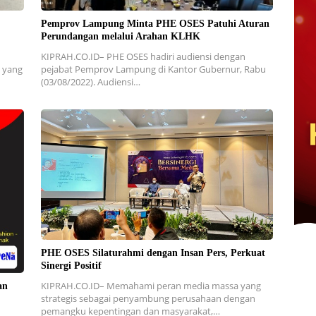
Pemprov Lampung Minta PHE OSES Patuhi Aturan
Perundangan melalui Arahan KLHK
KIPRAH.CO.ID– PHE OSES hadiri audiensi dengan
l yang
pejabat Pemprov Lampung di Kantor Gubernur, Rabu
(03/08/2022). Audiensi…
PHE OSES Silaturahmi dengan Insan Pers, Perkuat
Sinergi Positif
KIPRAH.CO.ID– Memahami peran media massa yang
an
strategis sebagai penyambung perusahaan dengan
pemangku kepentingan dan masyarakat,…