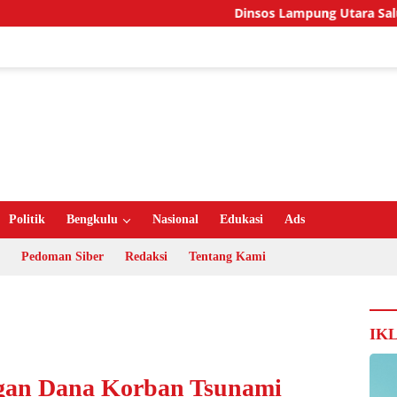
Dinsos Lampung Utara Salurkan Santun
Politik
Bengkulu
Nasional
Edukasi
Ads
Pedoman Siber
Redaksi
Tentang Kami
IK
gan Dana Korban Tsunami