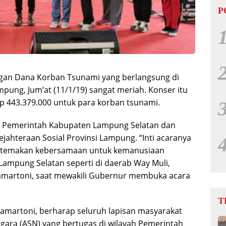
P
gan Dana Korban Tsunami yang berlangsung di
ung, Jum’at (11/1/19) sangat meriah. Konser itu
p 443.379.000 untuk para korban tsunami.
a Pemerintah Kabupaten Lampung Selatan dan
jahteraan Sosial Provinsi Lampung. “Inti acaranya
ertemakan kebersamaan untuk kemanusiaan
 Lampung Selatan seperti di daerab Way Muli,
 Hamartoni, saat mewakili Gubernur membuka acara
T
Hamartoni, berharap seluruh lapisan masyarakat
gara (ASN) yang bertugas di wilayah Pemerintah