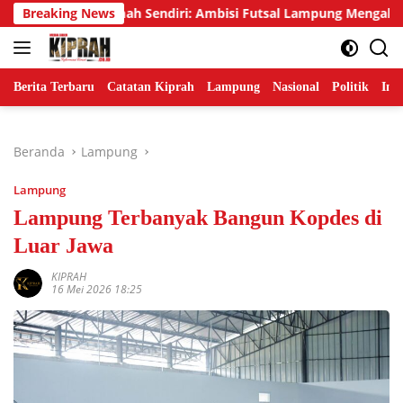
Langsung
s di Rumah Sendiri: Ambisi Futsal Lampung Mengakhiri Tradisi 
Breaking News
ke
konten
Berita Terbaru
Catatan Kiprah
Lampung
Nasional
Politik
Ind
Beranda
Lampung
Lampung
Lampung Terbanyak Bangun Kopdes di
Luar Jawa
KIPRAH
16 Mei 2026 18:25