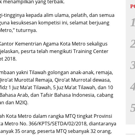
k menampilkan yang terbaik.
P
gi-tingginya kepada alim ulama, pelatih, dan semua
 guna kesuksesan kompetisi ini, selamat berjuang
tro,” tuturnya.
antor Kementrian Agama Kota Metro sekaligus
jelaskan, pesrta telah mengikuti Training Center
et 2018.
mbaan yakni Tilawah golongan anak-anak, remaja,
Qiro’at Murottal Remaja, Qiro’at Murrotal dewasa,
z 1 Juz Ma’at Tilawah, 5 Juz Ma’at Tilawah, dan 10
ir Bahasa Arab, dan Tafsir Bahasa Indonesia, cabang
’an dan M2IQ.
ah Kota Metro dalam rangka MTQ tingkat Provinsi
a Metro No. 366/KPTS/SETDA/02/2018, diantaranya
anyak 35 orang, peserta MTQ sebanyak 32 orang,