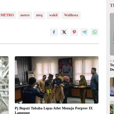
T
METRO
metro
mtq
wakil
Walikota
6 
Te
Du
Pj Bupati Tubaba Lepas Atlet Menuju Porprov IX
Lampung