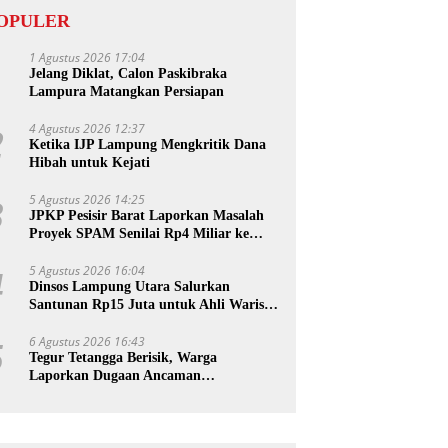
OPULER
1 Agustus 2026 17:04
1
Jelang Diklat, Calon Paskibraka
Lampura Matangkan Persiapan
4 Agustus 2026 12:37
2
Ketika IJP Lampung Mengkritik Dana
Hibah untuk Kejati
5 Agustus 2026 14:25
3
JPKP Pesisir Barat Laporkan Masalah
Proyek SPAM Senilai Rp4 Miliar ke
Kejati Lampung
5 Agustus 2026 16:04
4
Dinsos Lampung Utara Salurkan
Santunan Rp15 Juta untuk Ahli Waris
Korban Kebakaran
6 Agustus 2026 16:43
5
Tegur Tetangga Berisik, Warga
Laporkan Dugaan Ancaman
Pembunuhan