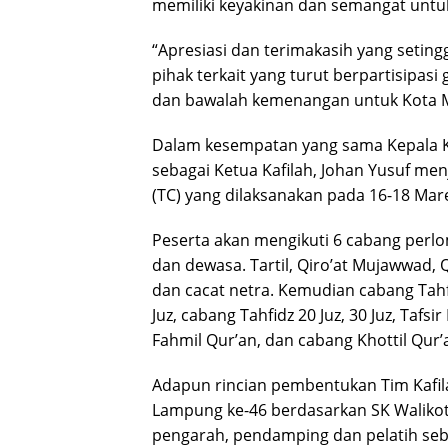
memiliki keyakinan dan semangat untu
“Apresiasi dan terimakasih yang seting
pihak terkait yang turut berpartisipasi
dan bawalah kemenangan untuk Kota Me
Dalam kesempatan yang sama Kepala K
sebagai Ketua Kafilah, Johan Yusuf men
(TC) yang dilaksanakan pada 16-18 Mar
Peserta akan mengikuti 6 cabang perlo
dan dewasa. Tartil, Qiro’at Mujawwad, 
dan cacat netra. Kemudian cabang Tahfid
Juz, cabang Tahfidz 20 Juz, 30 Juz, Tafs
Fahmil Qur’an, dan cabang Khottil Qur
Adapun rincian pembentukan Tim Kafil
Lampung ke-46 berdasarkan SK Walikot
pengarah, pendamping dan pelatih seb