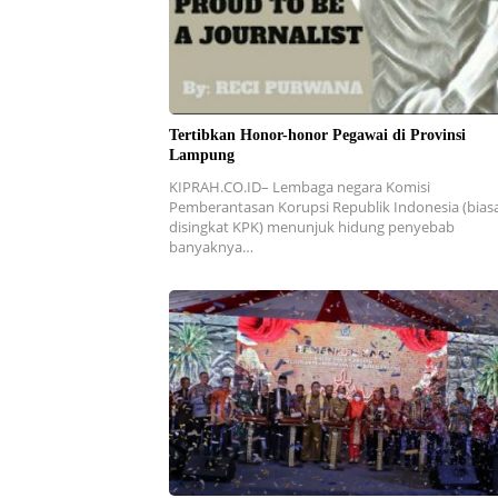
Tertibkan Honor-honor Pegawai di Provinsi
Lampung
KIPRAH.CO.ID– Lembaga negara Komisi
Pemberantasan Korupsi Republik Indonesia (bias
disingkat KPK) menunjuk hidung penyebab
banyaknya…