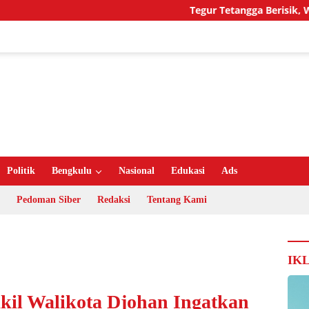
Tegur Tetangga Berisik, Warga L
Politik
Bengkulu
Nasional
Edukasi
Ads
Pedoman Siber
Redaksi
Tentang Kami
IK
il Walikota Djohan Ingatkan