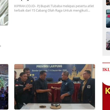
KIPRAH.CO.ID– PJ Bupati Tubaba melepas peserta atlet
terbaik dari 15 Cabang Olah Raga Untuk mengikuti…
a
IK