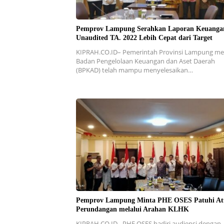
Pemprov Lampung Serahkan Laporan Keuanga
Unaudited TA. 2022 Lebih Cepat dari Target
KIPRAH.CO.ID– Pemerintah Provinsi Lampung mel
Badan Pengelolaan Keuangan dan Aset Daerah
(BPKAD) telah mampu menyelesaikan…
Pemprov Lampung Minta PHE OSES Patuhi At
Perundangan melalui Arahan KLHK
KIPRAH.CO.ID– PHE OSES hadiri audiensi dengan