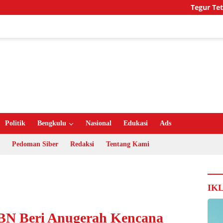
Tegur Tetangga 
Politik
Bengkulu
Nasional
Edukasi
Ads
Pedoman Siber
Redaksi
Tentang Kami
IK
N Beri Anugerah Kencana