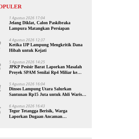
OPULER
1 Agustus 2026 17:04
1
Jelang Diklat, Calon Paskibraka
Lampura Matangkan Persiapan
4 Agustus 2026 12:37
2
Ketika IJP Lampung Mengkritik Dana
Hibah untuk Kejati
5 Agustus 2026 14:25
3
JPKP Pesisir Barat Laporkan Masalah
Proyek SPAM Senilai Rp4 Miliar ke
Kejati Lampung
5 Agustus 2026 16:04
4
Dinsos Lampung Utara Salurkan
Santunan Rp15 Juta untuk Ahli Waris
Korban Kebakaran
6 Agustus 2026 16:43
5
Tegur Tetangga Berisik, Warga
Laporkan Dugaan Ancaman
Pembunuhan