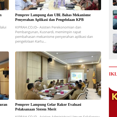
n
Pemprov Lampung dan UBL Bahas Mekanisme
Penyerahan Aplikasi dan Pengelolaan KPB
alui
KIPRAH.CO.ID– Asisten Perekonomian dan
Pembangunan, Kusnardi, memimpin rapat
pembahasan mekanisme penyerahan aplikasi dan
pengelolaan Kartu…
IK
uran
Pemprov Lampung Gelar Rakor Evaluasi
Pelaksanaan Sistem Merit
KIPRAH.CO.ID– Asisten Administrasi Umum Sekdaprov