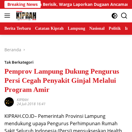
Langsung
gur Tetangga Berisik, Warga Laporkan Dugaan Ancaman Pembun
Breaking News
ke
konten
Berita Terbaru
Catatan Kiprah
Lampung
Nasional
Politik
Ind
Beranda
Tak Berkategori
Pemprov Lampung Dukung Pengurus
Persi Cegah Penyakit Ginjal Melalui
Program Amir
KIPRAH
24 Juli 2018 16:41
KIPRAH.CO.ID– Pemerintah Provinsi Lampung
mendukung upaya Pengurus Perhimpunan Rumah
Sakit Seluruh Indonesia (Persi) mensukseskan Health