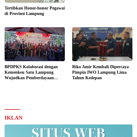
Tertibkan Honor-honor Pegawai
di Provinsi Lampung
BPDPKS Kolaborasi dengan
Riko Amir Kembali Dipercaya
Kemenkeu Satu Lampung
Pimpin IWO Lampung Lima
Wujudkan Pemberdayaan
Tahun Kedepan
UKMK Berkelanjutan
IKLAN