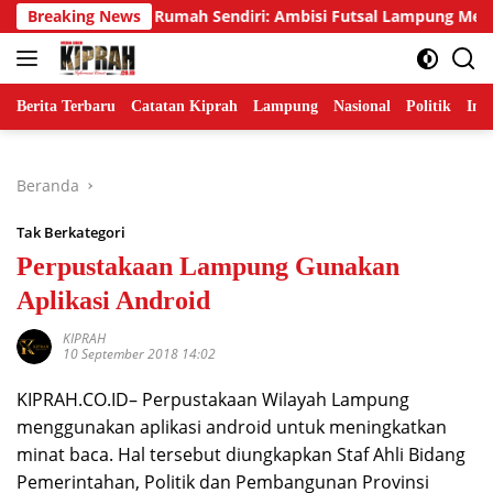
Langsung
ngejar Emas di Rumah Sendiri: Ambisi Futsal Lampung Mengakhir
Breaking News
ke
konten
Berita Terbaru
Catatan Kiprah
Lampung
Nasional
Politik
Ind
Beranda
Tak Berkategori
Perpustakaan Lampung Gunakan
Aplikasi Android
KIPRAH
10 September 2018 14:02
KIPRAH.CO.ID– Perpustakaan Wilayah Lampung
menggunakan aplikasi android untuk meningkatkan
minat baca. Hal tersebut diungkapkan Staf Ahli Bidang
Pemerintahan, Politik dan Pembangunan Provinsi