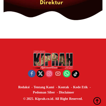
Redaksi
Tentang Kami
Kontak
Kode Etik
Pedoman Siber
Disclaimer
© 2025. Kiprah.co.id. All Right Reserved.