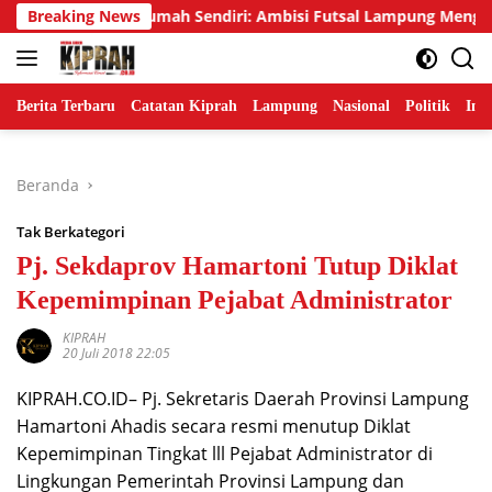
Langsung
 Emas di Rumah Sendiri: Ambisi Futsal Lampung Mengakhiri Tra
Breaking News
ke
konten
Berita Terbaru
Catatan Kiprah
Lampung
Nasional
Politik
Ind
Beranda
Tak Berkategori
Pj. Sekdaprov Hamartoni Tutup Diklat
Kepemimpinan Pejabat Administrator
KIPRAH
20 Juli 2018 22:05
KIPRAH.CO.ID– Pj. Sekretaris Daerah Provinsi Lampung
Hamartoni Ahadis secara resmi menutup Diklat
Kepemimpinan Tingkat lll Pejabat Administrator di
Lingkungan Pemerintah Provinsi Lampung dan