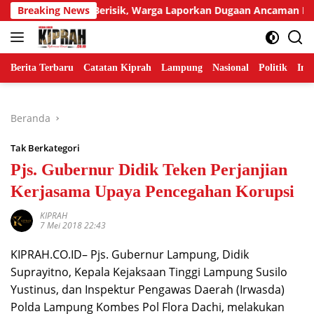
Langsung
r Tetangga Berisik, Warga Laporkan Dugaan Ancaman Pembunu
Breaking News
ke
konten
Berita Terbaru
Catatan Kiprah
Lampung
Nasional
Politik
Ind
Beranda
Tak Berkategori
Pjs. Gubernur Didik Teken Perjanjian
Kerjasama Upaya Pencegahan Korupsi
KIPRAH
7 Mei 2018 22:43
KIPRAH.CO.ID– Pjs. Gubernur Lampung, Didik
Suprayitno, Kepala Kejaksaan Tinggi Lampung Susilo
Yustinus, dan Inspektur Pengawas Daerah (Irwasda)
Polda Lampung Kombes Pol Flora Dachi, melakukan