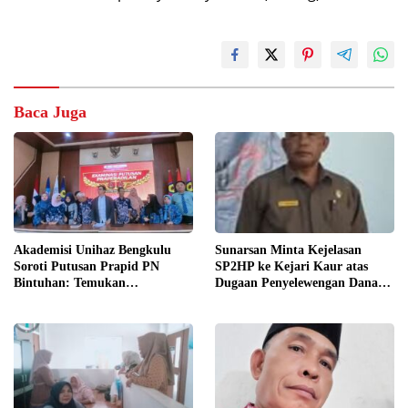
Baca Juga
Akademisi Unihaz Bengkulu
Sunarsan Minta Kejelasan
Soroti Putusan Prapid PN
SP2HP ke Kejari Kaur atas
Bintuhan: Temukan
Dugaan Penyelewengan Dana
Inkonsistensi dan Persoalan
Hibah KPUD Kaur Tahun 2020
Prosedural