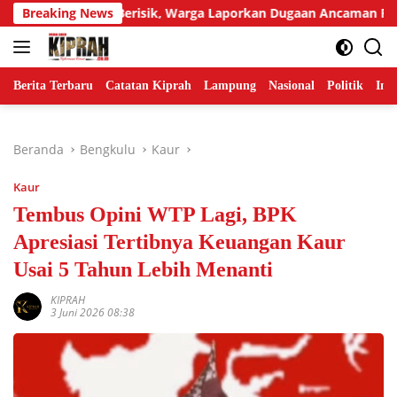
Langsung
r Tetangga Berisik, Warga Laporkan Dugaan Ancaman Pembunuh
Breaking News
ke
konten
Berita Terbaru
Catatan Kiprah
Lampung
Nasional
Politik
Ind
Beranda
Bengkulu
Kaur
Kaur
Tembus Opini WTP Lagi, BPK
Apresiasi Tertibnya Keuangan Kaur
Usai 5 Tahun Lebih Menanti
KIPRAH
3 Juni 2026 08:38