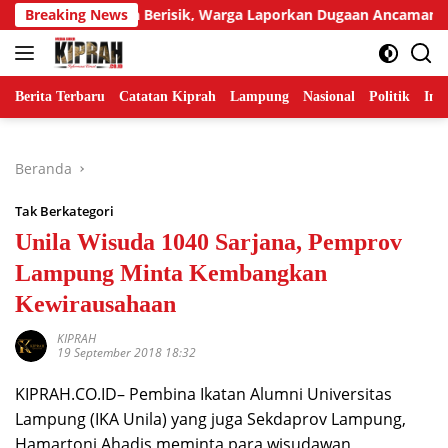
Langsung
gur Tetangga Berisik, Warga Laporkan Dugaan Ancaman Pembu
Breaking News
ke
konten
Berita Terbaru
Catatan Kiprah
Lampung
Nasional
Politik
Ind
Beranda
Tak Berkategori
Unila Wisuda 1040 Sarjana, Pemprov
Lampung Minta Kembangkan
Kewirausahaan
KIPRAH
19 September 2018 18:32
KIPRAH.CO.ID– Pembina Ikatan Alumni Universitas
Lampung (IKA Unila) yang juga Sekdaprov Lampung,
Hamartoni Ahadis meminta para wisudawan