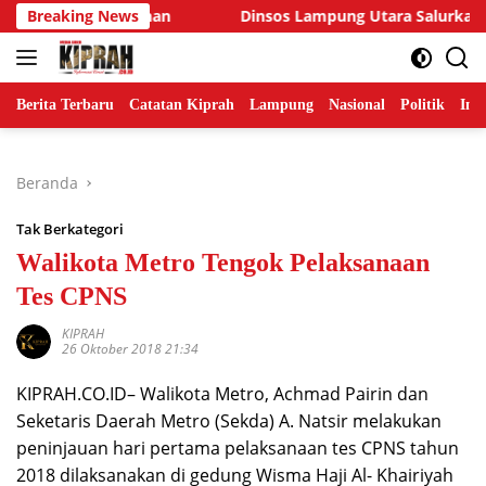
Langsung
man Pembunuhan
Breaking News
Dinsos Lampung Utara Salurkan Santuna
ke
konten
Berita Terbaru
Catatan Kiprah
Lampung
Nasional
Politik
Ind
Beranda
Tak Berkategori
Walikota Metro Tengok Pelaksanaan
Tes CPNS
KIPRAH
26 Oktober 2018 21:34
KIPRAH.CO.ID– Walikota Metro, Achmad Pairin dan
Seketaris Daerah Metro (Sekda) A. Natsir melakukan
peninjauan hari pertama pelaksanaan tes CPNS tahun
2018 dilaksanakan di gedung Wisma Haji Al- Khairiyah