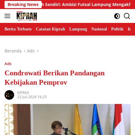
Langsung
di Rumah Sendiri: Ambisi Futsal Lampung Mengakhiri Tradisi Ru
Breaking News
ke
konten
Berita Terbaru
Catatan Kiprah
Lampung
Nasional
Politik
Ind
Beranda
Ads
Ads
Condrowati Berikan Pandangan
Kebijakan Pemprov
KIPRAH
23 Juli 2024 16:25