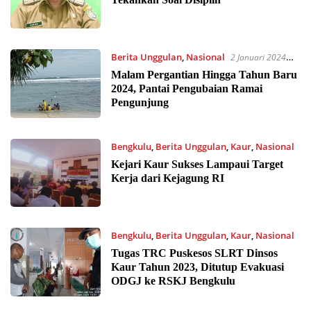
Berita Unggulan
,
Nasional
2 Januari 2024
09:39
Malam Pergantian Hingga Tahun Baru
2024, Pantai Pengubaian Ramai
Pengunjung
Bengkulu
,
Berita Unggulan
,
Kaur
,
Nasional
1 Januari 2024 15:53
Kejari Kaur Sukses Lampaui Target
Kerja dari Kejagung RI
Bengkulu
,
Berita Unggulan
,
Kaur
,
Nasional
1 Januari 2024 15:34
Tugas TRC Puskesos SLRT Dinsos
Kaur Tahun 2023, Ditutup Evakuasi
ODGJ ke RSKJ Bengkulu