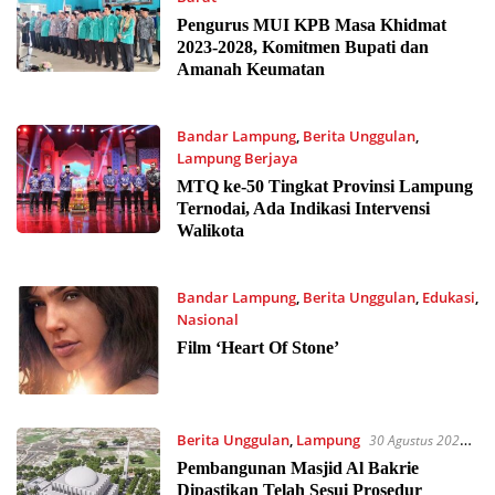
19 Oktober 2023 17:31
Pengurus MUI KPB Masa Khidmat
2023-2028, Komitmen Bupati dan
Amanah Keumatan
Bandar Lampung
,
Berita Unggulan
,
Lampung Berjaya
17 Oktober 2023 19:10
MTQ ke-50 Tingkat Provinsi Lampung
Ternodai, Ada Indikasi Intervensi
Walikota
Bandar Lampung
,
Berita Unggulan
,
Edukasi
,
Nasional
9 Oktober 2023 12:29
Film ‘Heart Of Stone’
Berita Unggulan
,
Lampung
30 Agustus 2023
20:28
Pembangunan Masjid Al Bakrie
Dipastikan Telah Sesui Prosedur