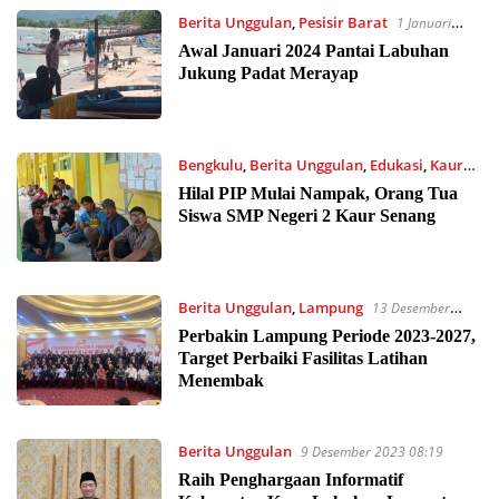
Berita Unggulan
,
Pesisir Barat
1 Januari
2024 14:45
Awal Januari 2024 Pantai Labuhan
Jukung Padat Merayap
Bengkulu
,
Berita Unggulan
,
Edukasi
,
Kaur
28 Desember 2023 08:59
Hilal PIP Mulai Nampak, Orang Tua
Siswa SMP Negeri 2 Kaur Senang
Berita Unggulan
,
Lampung
13 Desember
2023 18:06
Perbakin Lampung Periode 2023-2027,
Target Perbaiki Fasilitas Latihan
Menembak
Berita Unggulan
9 Desember 2023 08:19
Raih Penghargaan Informatif