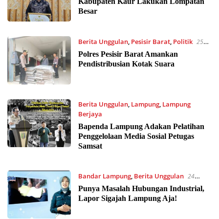
Kabupaten Kaur Lakukan Lompatan
Besar
Berita Unggulan
,
Pesisir Barat
,
Politik
25
Oktober 2023 15:54
Polres Pesisir Barat Amankan
Pendistribusian Kotak Suara
Berita Unggulan
,
Lampung
,
Lampung
Berjaya
24 Oktober 2023 23:12
Bapenda Lampung Adakan Pelatihan
Penggelolaan Media Sosial Petugas
Samsat
Bandar Lampung
,
Berita Unggulan
24
Oktober 2023 19:37
Punya Masalah Hubungan Industrial,
Lapor Sigajah Lampung Aja!