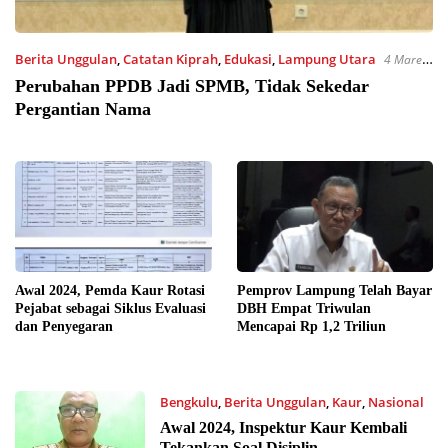
Berita Unggulan
,
Catatan Kiprah
,
Edukasi
,
Lampung Utara
4 Maret
2025 13:42
Perubahan PPDB Jadi SPMB, Tidak Sekedar
Pergantian Nama
Awal 2024, Pemda Kaur Rotasi
Pemprov Lampung Telah Bayar
Pejabat sebagai Siklus Evaluasi
DBH Empat Triwulan
dan Penyegaran
Mencapai Rp 1,2 Triliun
Bengkulu
,
Berita Unggulan
,
Kaur
,
Nasional
3 Januari 2024 08:06
Awal 2024, Inspektur Kaur Kembali
Tekankan Soal Disiplin