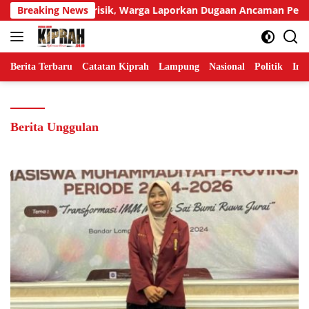
Langsung
tangga Berisik, Warga Laporkan Dugaan Ancaman Pembunuhan
Breaking News
ke
konten
Berita Terbaru
Catatan Kiprah
Lampung
Nasional
Politik
Ind
Berita Unggulan