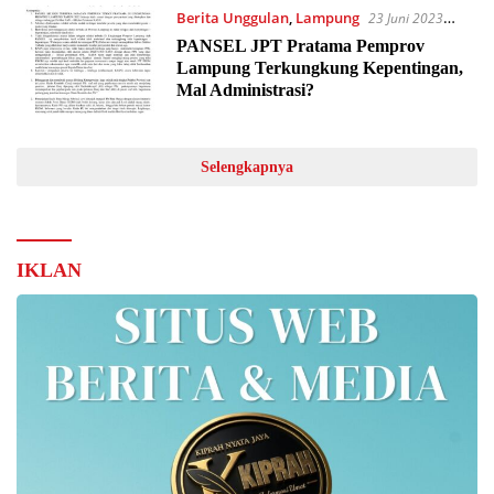
Berita Unggulan
,
Lampung
23 Juni 2023
09:20
PANSEL JPT Pratama Pemprov
Lampung Terkungkung Kepentingan,
Mal Administrasi?
Selengkapnya
IKLAN