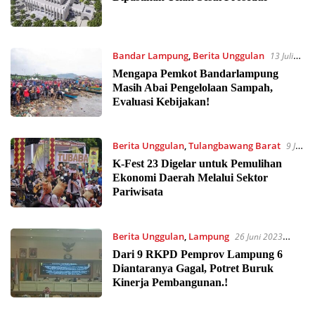
Bandar Lampung
,
Berita Unggulan
13 Juli
2023 07:40
Mengapa Pemkot Bandarlampung
Masih Abai Pengelolaan Sampah,
Evaluasi Kebijakan!
Berita Unggulan
,
Tulangbawang Barat
9 Juli
2023 11:39
K-Fest 23 Digelar untuk Pemulihan
Ekonomi Daerah Melalui Sektor
Pariwisata
Berita Unggulan
,
Lampung
26 Juni 2023
20:03
Dari 9 RKPD Pemprov Lampung 6
Diantaranya Gagal, Potret Buruk
Kinerja Pembangunan.!