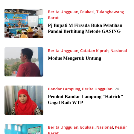
Berita Unggulan
,
Edukasi
,
Tulangbawang
Barat
24 Oktober 2023 09:42
Pj Bupati M Firsada Buka Pelatihan
Pandai Berhitung Metode GASING
Berita Unggulan
,
Catatan Kiprah
,
Nasional
24 Oktober 2023 09:18
Modus Mengeruk Untung
Bandar Lampung
,
Berita Unggulan
20
Oktober 2023 07:45
Pemkot Bandar Lampung “Hatrick”
Gagal Raih WTP
Berita Unggulan
,
Edukasi
,
Nasional
,
Pesisir
Barat