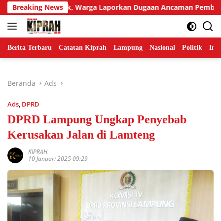
Langsung
angga Berisik, Warga Laporkan Dugaan Ancaman Pembunuhan
Breaking News
ke
konten
Berita Terbaru
Catatan Kiprah
Lampung
Nasional
Politik
Ind
Beranda
Ads
Ads
,
DPRD
DPRD Lampung Ungkap Penyebab
Kerusakan Jalan di Lamteng
KIPRAH
10 Januari 2025 09:29