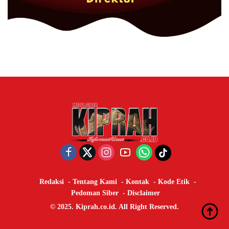
Redaksi
Tentang Kami
Kontak
Kode Etik
Pedoman Siber
Disclaimer
© 2025. Kiprah.co.id. All Right Reserved.