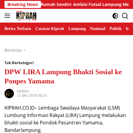
Langsung
ar Emas di Rumah Sendiri: Ambisi Futsal Lampung Mengakhiri T
Breaking News
ke
konten
Berita Terbaru
Catatan Kiprah
Lampung
Nasional
Politik
Ind
Beranda
Tak Berkategori
DPW LIRA Lampung Bhakti Sosial ke
Ponpes Yamama
KIPRAH
12 Mei 2018 00:35
KIPRAH.CO.ID– Lembaga Swadaya Masyarakat (LSM)
Lumbung Informasi Rakyat (LIRA) Lampung melakukan
bhakti sosial ke Pondok Pesantren Yamama,
Bandarlampung.