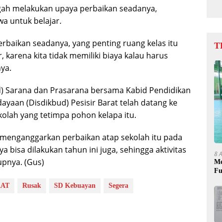
ngah melakukan upaya perbaikan seadanya,
wa untuk belajar.
erbaikan seadanya, yang penting ruang kelas itu
T
, karena kita tidak memiliki biaya kalau harus
ya.
) Sarana dan Prasarana bersama Kabid Pendidikan
yaan (Disdikbud) Pesisir Barat telah datang ke
kolah yang tetimpa pohon kelapa itu.
 menganggarkan perbaikan atap sekolah itu pada
a bisa dilakukan tahun ini juga, sehingga aktivitas
8 
upnya. (Gus)
Me
Fu
RAT
Rusak
SD Kebuayan
Segera