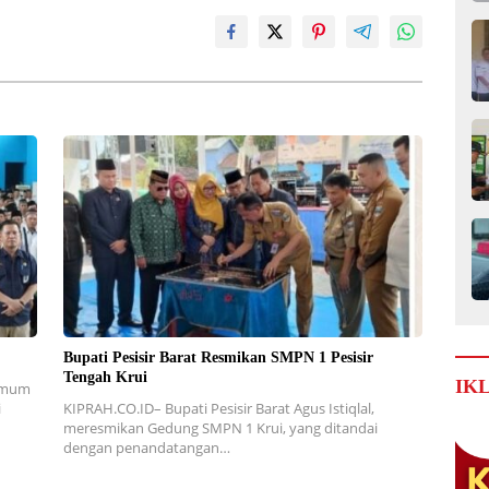
Bupati Pesisir Barat Resmikan SMPN 1 Pesisir
Tengah Krui
IK
 Umum
i
KIPRAH.CO.ID– Bupati Pesisir Barat Agus Istiqlal,
meresmikan Gedung SMPN 1 Krui, yang ditandai
dengan penandatangan…