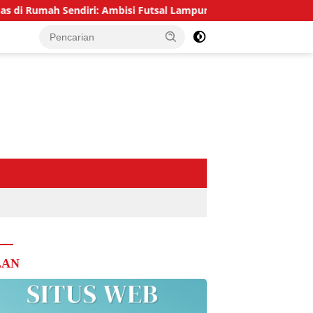
Sendiri: Ambisi Futsal Lampung Mengakhiri Tradisi Runner-up
LAN