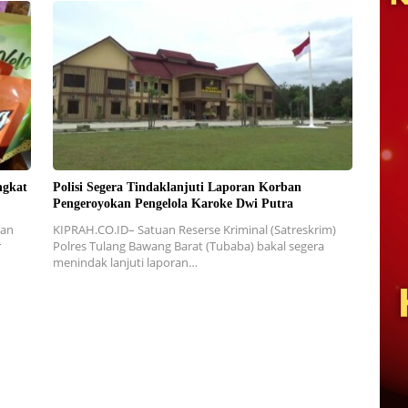
ngkat
Polisi Segera Tindaklanjuti Laporan Korban
Pengeroyokan Pengelola Karoke Dwi Putra
dan
KIPRAH.CO.ID– Satuan Reserse Kriminal (Satreskrim)
r
Polres Tulang Bawang Barat (Tubaba) bakal segera
menindak lanjuti laporan…