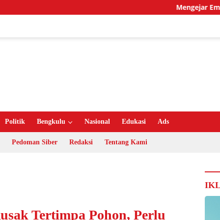
Mengejar Emas di Rumah 
Politik
Bengkulu
Nasional
Edukasi
Ads
Pedoman Siber
Redaksi
Tentang Kami
IK
sak Tertimpa Pohon, Perlu