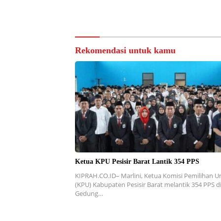
Rekomendasi untuk kamu
Ketua KPU Pesisir Barat Lantik 354 PPS
KIPRAH.CO.ID– Marlini, Ketua Komisi Pemilihan
(KPU) Kabupaten Pesisir Barat melantik 354 PPS d
Gedung…