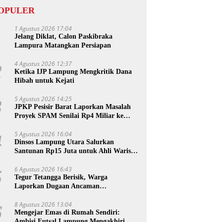
OPULER
1 Agustus 2026 17:04
1
Jelang Diklat, Calon Paskibraka
Lampura Matangkan Persiapan
4 Agustus 2026 12:37
2
Ketika IJP Lampung Mengkritik Dana
Hibah untuk Kejati
5 Agustus 2026 14:25
3
JPKP Pesisir Barat Laporkan Masalah
Proyek SPAM Senilai Rp4 Miliar ke
Kejati Lampung
5 Agustus 2026 16:04
4
Dinsos Lampung Utara Salurkan
Santunan Rp15 Juta untuk Ahli Waris
Korban Kebakaran
6 Agustus 2026 16:43
5
Tegur Tetangga Berisik, Warga
Laporkan Dugaan Ancaman
Pembunuhan
8 Agustus 2026 13:04
6
Mengejar Emas di Rumah Sendiri:
Ambisi Futsal Lampung Mengakhiri