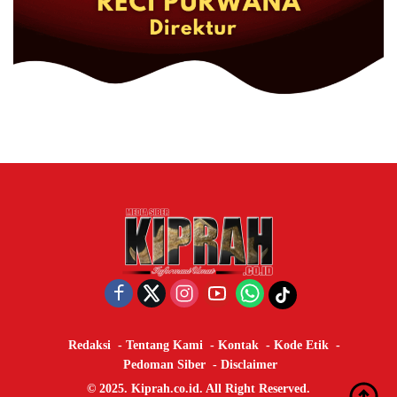
Redaksi
Tentang Kami
Kontak
Kode Etik
Pedoman Siber
Disclaimer
© 2025. Kiprah.co.id. All Right Reserved.