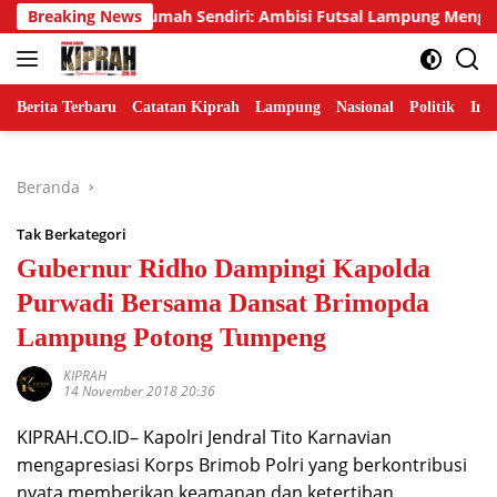
Langsung
 Emas di Rumah Sendiri: Ambisi Futsal Lampung Mengakhiri Trad
Breaking News
ke
konten
Berita Terbaru
Catatan Kiprah
Lampung
Nasional
Politik
Ind
Beranda
Tak Berkategori
Gubernur Ridho Dampingi Kapolda
Purwadi Bersama Dansat Brimopda
Lampung Potong Tumpeng
KIPRAH
14 November 2018 20:36
KIPRAH.CO.ID– Kapolri Jendral Tito Karnavian
mengapresiasi Korps Brimob Polri yang berkontribusi
nyata memberikan keamanan dan ketertiban