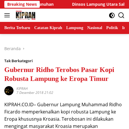
Langsung
ncaman Pembunuhan
Breaking News
Dinsos Lampung Utara Salurkan San
ke
konten
Berita Terbaru
Catatan Kiprah
Lampung
Nasional
Politik
Ind
Beranda
Tak Berkategori
Gubernur Ridho Terobos Pasar Kopi
Robusta Lampung ke Eropa Timur
KIPRAH
7 Desember 2018 21:02
KIPRAH.CO.ID– Gubernur Lampung Muhammad Ridho
Ficardo memperkenalkan kopi robusta Lampung ke
Eropa khususnya Kroasia. Terobosan ini dilakukan
mengingat masyarakat Kroasia merupakan