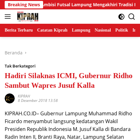
Langsung
h Sendiri: Ambisi Futsal Lampung Mengakhiri Tradisi Runner-up
Breaking News
ke
konten
Berita Terbaru
Catatan Kiprah
Lampung
Nasional
Politik
Ind
Beranda
Tak Berkategori
Hadiri Silaknas ICMI, Gubernur Ridho
Sambut Wapres Jusuf Kalla
KIPRAH
8 Desember 2018 13:58
KIPRAH.CO.ID– Gubernur Lampung Muhammad Ridho
Ficardo menyambut langsung kedatangan Wakil
Presiden Republik Indonesia M. Jusuf Kalla di Bandara
Radin Inten II, Branti Raya, Natar, Lampung Selatan