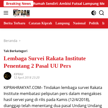
Langsung
ar Emas di Rumah Sendiri: Ambisi Futsal Lampung Mengakhiri T
Breaking News
ke
konten
Berita Terbaru
Catatan Kiprah
Lampung
Nasional
Politik
Ind
Beranda
Tak Berkategori
Lembaga Survei Rakata Institute
Penentang 2 Pasal UU Pers
KIPRAH
12 April 2018 23:20
KIPRAHRAKYAT.COM– Tindakan lembaga survei Rakata
Institute membatasi peliputan pers dalam mengakses
hasil servei yang di rilis pada Kamis (12/4/2018),
dianggap telah menentang dua pasal Undang Undang