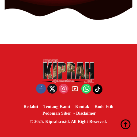
Redaksi
Tentang Kami
Kontak
Kode Etik
Pedoman Siber
Disclaimer
© 2025. Kiprah.co.id. All Right Reserved.