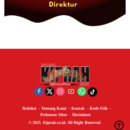
Redaksi
Tentang Kami
Kontak
Kode Etik
Pedoman Siber
Disclaimer
© 2025. Kiprah.co.id. All Right Reserved.