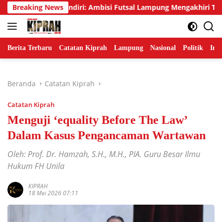
Langsung
mah Sendiri: Ambisi Futsal Lampung Mengakhiri Tradisi Runner
Breaking News
ke
konten
Berita Terbaru
Catatan Kiprah
Lampung
Nasional
Politik
Ind
Beranda
Catatan Kiprah
Catatan Kiprah
Menguji ‘equality Before The Law’
Dalam Kasus Pengancaman Wartawan
Oleh: Prof. Dr. Hamzah, S.H., M.H., PIA. Guru Besar Ilmu
Hukum FH Unila
KIPRAH
18 Mei 2026 07:11