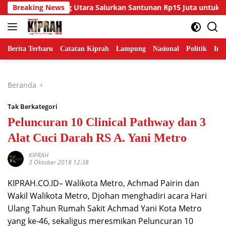
Langsung
sos Lampung Utara Salurkan Santunan Rp15 Juta untuk Ahli War
Breaking News
ke
konten
Berita Terbaru
Catatan Kiprah
Lampung
Nasional
Politik
Ind
Beranda
Tak Berkategori
Peluncuran 10 Clinical Pathway dan 3
Alat Cuci Darah RS A. Yani Metro
KIPRAH
3 Oktober 2018 12:38
KIPRAH.CO.ID– Walikota Metro, Achmad Pairin dan
Wakil Walikota Metro, Djohan menghadiri acara Hari
Ulang Tahun Rumah Sakit Achmad Yani Kota Metro
yang ke-46, sekaligus meresmikan Peluncuran 10