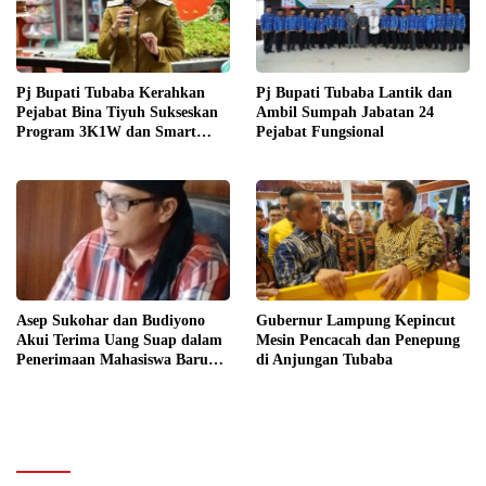
Pj Bupati Tubaba Kerahkan
Pj Bupati Tubaba Lantik dan
Pejabat Bina Tiyuh Sukseskan
Ambil Sumpah Jabatan 24
Program 3K1W dan Smart
Pejabat Fungsional
Village
Asep Sukohar dan Budiyono
Gubernur Lampung Kepincut
Akui Terima Uang Suap dalam
Mesin Pencacah dan Penepung
Penerimaan Mahasiswa Baru
di Anjungan Tubaba
Unila: Hak Jawab Budiyono