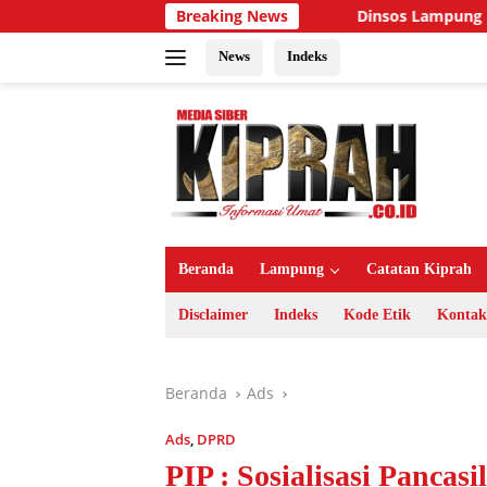
Langsung
ugaan Ancaman Pembunuhan
Breaking News
Dinsos Lampung Utara Salur
ke
konten
News
Indeks
Beranda
Lampung
Catatan Kiprah
Disclaimer
Indeks
Kode Etik
Kontak
Beranda
Ads
Ads
,
DPRD
PIP : Sosialisasi Panca