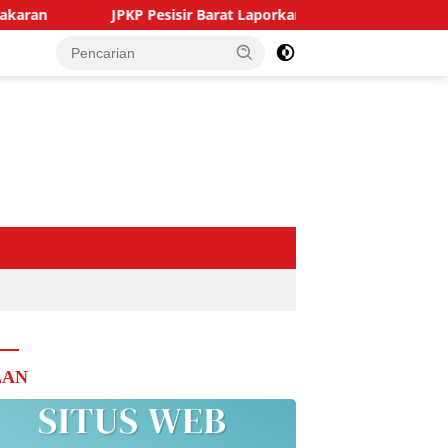
JPKP Pesisir Barat Laporkan Masalah Proyek SPAM Senilai R
LAN