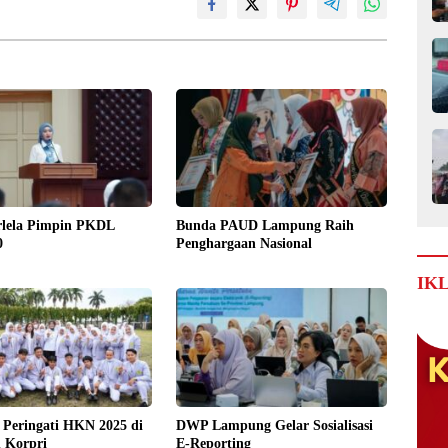
rlela Pimpin PKDL
Bunda PAUD Lampung Raih
0
Penghargaan Nasional
IK
Peringati HKN 2025 di
DWP Lampung Gelar Sosialisasi
 Korpri
E-Reporting