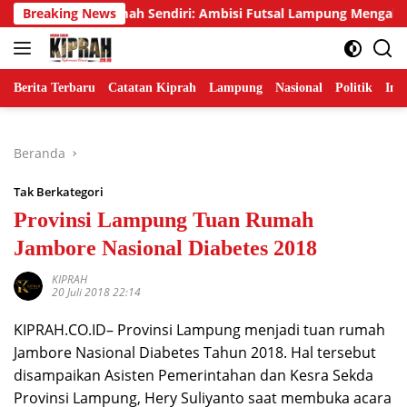
Langsung
Emas di Rumah Sendiri: Ambisi Futsal Lampung Mengakhiri Tradi
Breaking News
ke
konten
Berita Terbaru
Catatan Kiprah
Lampung
Nasional
Politik
Ind
Beranda
Tak Berkategori
Provinsi Lampung Tuan Rumah
Jambore Nasional Diabetes 2018
KIPRAH
20 Juli 2018 22:14
KIPRAH.CO.ID– Provinsi Lampung menjadi tuan rumah
Jambore Nasional Diabetes Tahun 2018. Hal tersebut
disampaikan Asisten Pemerintahan dan Kesra Sekda
Provinsi Lampung, Hery Suliyanto saat membuka acara