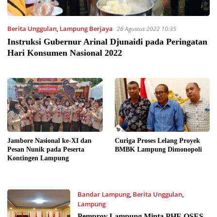
Berita Unggulan
,
Lampung Berjaya
26 Agustus 2022 10:35
Instruksi Gubernur Arinal Djunaidi pada Peringatan
Hari Konsumen Nasional 2022
Jambore Nasional ke-XI dan
Curiga Proses Lelang Proyek
Pesan Nunik pada Peserta
BMBK Lampung Dimonopoli
Kontingen Lampung
Bandar Lampung
,
Berita Unggulan
,
Lampung
3 Agustus 2022 16:26
Pemprov Lampung Minta PHE OSES