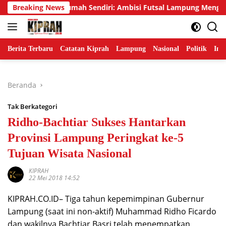
Langsung
 Emas di Rumah Sendiri: Ambisi Futsal Lampung Mengakhiri Trad
Breaking News
ke
konten
Berita Terbaru
Catatan Kiprah
Lampung
Nasional
Politik
Ind
Beranda
Tak Berkategori
Ridho-Bachtiar Sukses Hantarkan
Provinsi Lampung Peringkat ke-5
Tujuan Wisata Nasional
KIPRAH
22 Mei 2018 14:52
KIPRAH.CO.ID– Tiga tahun kepemimpinan Gubernur
Lampung (saat ini non-aktif) Muhammad Ridho Ficardo
dan wakilnya Bachtiar Basri telah menempatkan