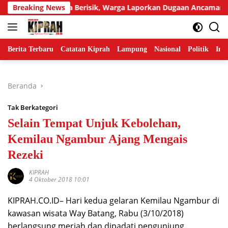
Langsung
egur Tetangga Berisik, Warga Laporkan Dugaan Ancaman Pembu
Breaking News
ke
konten
Berita Terbaru
Catatan Kiprah
Lampung
Nasional
Politik
Ind
Beranda
Tak Berkategori
Selain Tempat Unjuk Kebolehan,
Kemilau Ngambur Ajang Mengais
Rezeki
KIPRAH
4 Oktober 2018 10:01
KIPRAH.CO.ID– Hari kedua gelaran Kemilau Ngambur di
kawasan wisata Way Batang, Rabu (3/10/2018)
berlangsung meriah dan dipadati pengunjung.