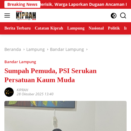
Langsung
r Tetangga Berisik, Warga Laporkan Dugaan Ancaman Pembunuh
Breaking News
ke
konten
Berita Terbaru
Catatan Kiprah
Lampung
Nasional
Politik
Ind
Beranda
Lampung
Bandar Lampung
Bandar Lampung
Sumpah Pemuda, PSI Serukan
Persatuan Kaum Muda
KIPRAH
28 Oktober 2025 13:40