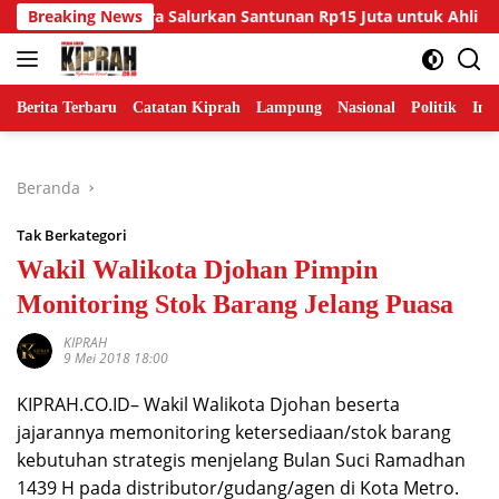
Langsung
ampung Utara Salurkan Santunan Rp15 Juta untuk Ahli Waris Ko
Breaking News
ke
konten
Berita Terbaru
Catatan Kiprah
Lampung
Nasional
Politik
Ind
Beranda
Tak Berkategori
Wakil Walikota Djohan Pimpin
Monitoring Stok Barang Jelang Puasa
KIPRAH
9 Mei 2018 18:00
KIPRAH.CO.ID– Wakil Walikota Djohan beserta
jajarannya memonitoring ketersediaan/stok barang
kebutuhan strategis menjelang Bulan Suci Ramadhan
1439 H pada distributor/gudang/agen di Kota Metro.