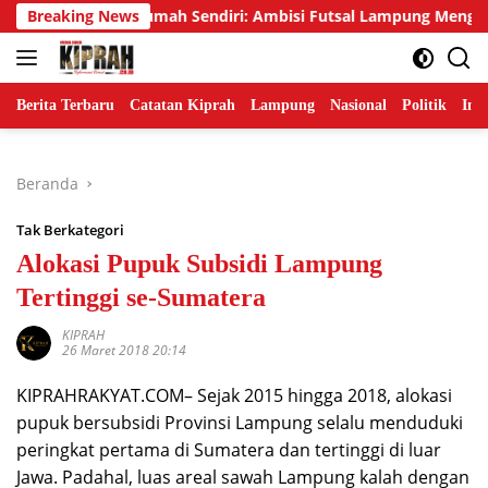
Langsung
Emas di Rumah Sendiri: Ambisi Futsal Lampung Mengakhiri Trad
Breaking News
ke
konten
Berita Terbaru
Catatan Kiprah
Lampung
Nasional
Politik
Ind
Beranda
Tak Berkategori
Alokasi Pupuk Subsidi Lampung
Tertinggi se-Sumatera
KIPRAH
26 Maret 2018 20:14
KIPRAHRAKYAT.COM– Sejak 2015 hingga 2018, alokasi
pupuk bersubsidi Provinsi Lampung selalu menduduki
peringkat pertama di Sumatera dan tertinggi di luar
Jawa. Padahal, luas areal sawah Lampung kalah dengan