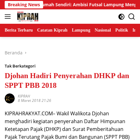
Langsung
 Emas di Rumah Sendiri: Ambisi Futsal Lampung Mengakhiri Trad
Breaking News
ke
konten
Berita Terbaru
Catatan Kiprah
Lampung
Nasional
Politik
Ind
Beranda
Tak Berkategori
Djohan Hadiri Penyerahan DHKP dan
SPPT PBB 2018
KIPRAH
8 Maret 2018 21:26
KIPRAHRAKYAT.COM– Wakil Walikota Djohan
menghadiri kegiatan penyerahan Daftar Himpunan
Ketetapan Pajak (DHKP) dan Surat Pemberitahuan
Pajak Terutang Pajak Bumi dan Bangunan (SPPT PBB)