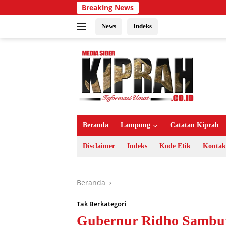
Langsung
Breaking News
ke
konten
News
Indeks
Beranda
Lampung
Catatan Kiprah
Disclaimer
Indeks
Kode Etik
Kontak
Beranda
Tak Berkategori
Gubernur Ridho Sambu