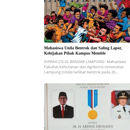
Mahasiswa Unila Bentrok dan Saling Lapor,
Kebijakan Pihak Kampus Memble
KIPRAH.CO.ID, BANDAR LAMPUNG– Mahasiswa
Fakultas Kehutanan dan Agribisnis Universitas
Lampung (Unila) terlibat bentrok pada 26…