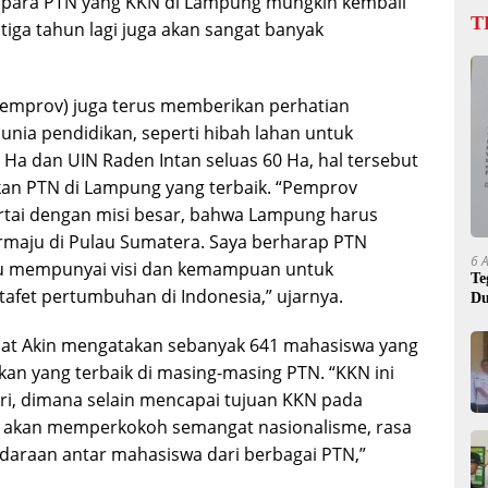
i para PTN yang KKN di Lampung mungkin kembali
T
tiga tahun lagi juga akan sangat banyak
Pemprov) juga terus memberikan perhatian
nia pendidikan, seperti hibah lahan untuk
 Ha dan UIN Raden Intan seluas 60 Ha, hal tersebut
an PTN di Lampung yang terbaik. “Pemprov
rtai dengan misi besar, bahwa Lampung harus
ermaju di Pulau Sumatera. Saya berharap PTN
6 
u mempunyai visi dan kemampuan untuk
Te
fet pertumbuhan di Indonesia,” ujarnya.
Du
 Mat Akin mengatakan sebanyak 641 mahasiswa yang
an yang terbaik di masing-masing PTN. “KKN ini
ri, dimana selain mencapai tujuan KKN pada
 akan memperkokoh semangat nasionalisme, rasa
daraan antar mahasiswa dari berbagai PTN,”