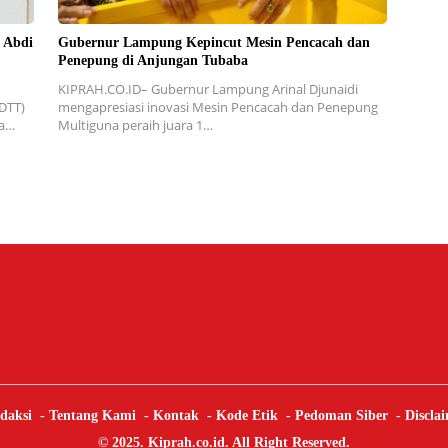
 Abdi
Gubernur Lampung Kepincut Mesin Pencacah dan
Penepung di Anjungan Tubaba
KIPRAH.CO.ID– Gubernur Lampung Arinal Djunaidi
DTT)
mengapresiasi inovasi Mesin Pencacah dan Penepung
ha…
Multiguna peraih juara 1…
daksi
Tentang Kami
Kontak
Kode Etik
Pedoman Siber
Discla
© 2025. Kiprah.co.id. All Right Reserved.