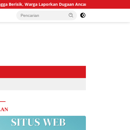
sik, Warga Laporkan Dugaan Ancaman Pembunuhan
Dins
LAN