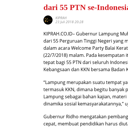
dari 55 PTN se-Indonesi
KIPRAH
23 Juli 2018 20:28
KIPRAH.CO.ID– Gubernur Lampung Mu
dari 55 Perguruan Tinggi Negeri yang 
dalam acara Welcome Party Balai Ker
(22/7/2018) malam. Pada kesempatan i
tepat bagi 55 PTN dari seluruh Indones
Kebangsaan dan KKN bersama Badan Ke
“Lampung merupakan suatu tempat yan
termasuk KKN, dimana begitu banyak po
Lampung sebagai bahan kajian, materi
dinamika sosial kemasyarakatannya,” u
Gubernur Ridho mengatakan pembangu
cepat, membuat pendidikan harus diu