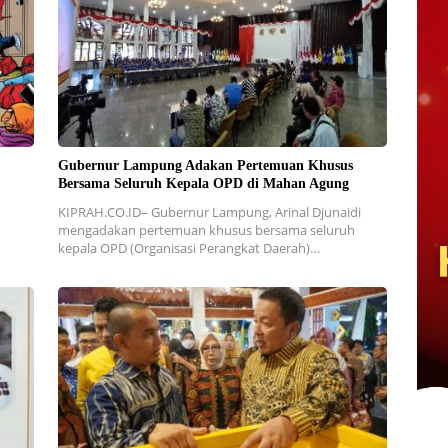
Gubernur Lampung Adakan Pertemuan Khusus
Bersama Seluruh Kepala OPD di Mahan Agung
KIPRAH.CO.ID– Gubernur Lampung, Arinal Djunaidi
mengadakan pertemuan khusus bersama seluruh
kepala OPD (Organisasi Perangkat Daerah)…