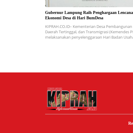
Gubernur Lampung Raih Penghargaan Lencana
Ekonomi Desa di Hari BumDesa
KIPRAH.CO.ID– Kementerian Desa Pembangunan
Daerah Tertinggal, dan Transmigrasi (Kemendes P
melaksanakan penyelenggaraan Hari Badan Usa
Re