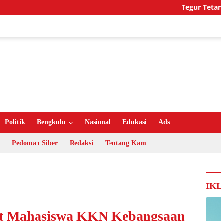
Tegur Tetangga Beri
Politik
Bengkulu
Nasional
Edukasi
Ads
Pedoman Siber
Redaksi
Tentang Kami
IK
t Mahasiswa KKN Kebangsaan