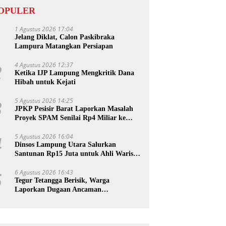
OPULER
1 Agustus 2026 17:04
1
Jelang Diklat, Calon Paskibraka
Lampura Matangkan Persiapan
4 Agustus 2026 12:37
2
Ketika IJP Lampung Mengkritik Dana
Hibah untuk Kejati
5 Agustus 2026 14:25
3
JPKP Pesisir Barat Laporkan Masalah
Proyek SPAM Senilai Rp4 Miliar ke
Kejati Lampung
5 Agustus 2026 16:04
4
Dinsos Lampung Utara Salurkan
Santunan Rp15 Juta untuk Ahli Waris
Korban Kebakaran
6 Agustus 2026 16:43
5
Tegur Tetangga Berisik, Warga
Laporkan Dugaan Ancaman
Pembunuhan