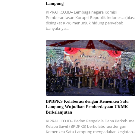
Lampung
KIPRAH.CO.ID– Lembaga negara Komisi
Pemberantasan Korupsi Republik Indonesia (bias
disingkat KPK) menunjuk hidung penyebab
banyaknya…
BPDPKS Kolaborasi dengan Kemenkeu Satu
Lampung Wujudkan Pemberdayaan UKMK
Berkelanjutan
KIPRAH.CO.ID– Badan Pengelola Dana Perkebuna
Kelapa Sawit (BPDPKS) berkolaborasi dengan
Kemenkeu Satu Lampung mengadakan kegiatan