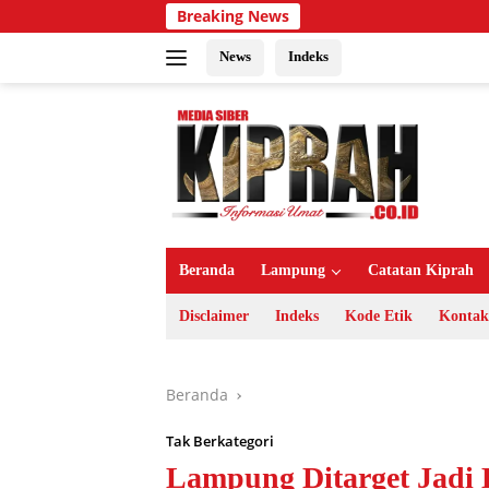
Langsung
Breaking News
ke
konten
News
Indeks
Beranda
Lampung
Catatan Kiprah
Disclaimer
Indeks
Kode Etik
Kontak
Beranda
Tak Berkategori
Lampung Ditarget Jadi