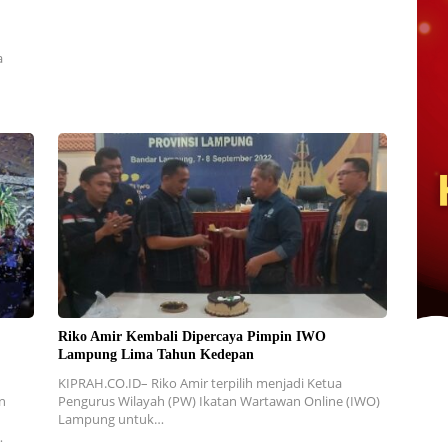
a
Riko Amir Kembali Dipercaya Pimpin IWO
Lampung Lima Tahun Kedepan
KIPRAH.CO.ID– Riko Amir terpilih menjadi Ketua
n
Pengurus Wilayah (PW) Ikatan Wartawan Online (IWO)
Lampung untuk…
…