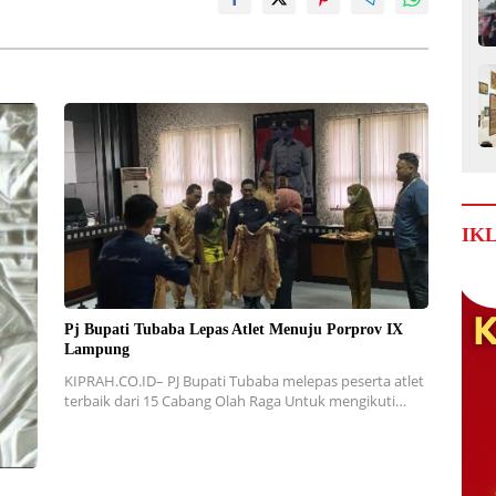
IK
Pj Bupati Tubaba Lepas Atlet Menuju Porprov IX
Lampung
KIPRAH.CO.ID– PJ Bupati Tubaba melepas peserta atlet
terbaik dari 15 Cabang Olah Raga Untuk mengikuti…