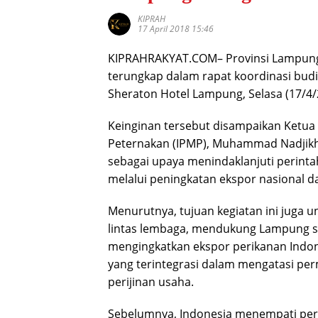
KIPRAH
17 April 2018 15:46
KIPRAHRAKYAT.COM– Provinsi Lampung d
terungkap dalam rapat koordinasi budi
Sheraton Hotel Lampung, Selasa (17/4/
Keinginan tersebut disampaikan Ketua 
Peternakan (IPMP), Muhammad Nadjikh. 
sebagai upaya menindaklanjuti perinta
melalui peningkatan ekspor nasional d
Menurutnya, tujuan kegiatan ini jug
lintas lembaga, mendukung Lampung s
mengingkatkan ekspor perikanan Indo
yang terintegrasi dalam mengatasi per
perijinan usaha.
Sebelumnya, Indonesia menempati peri