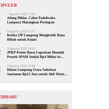
OPULER
1 Agustus 2026 17:04
1
Jelang Diklat, Calon Paskibraka
Lampura Matangkan Persiapan
4 Agustus 2026 12:37
2
Ketika IJP Lampung Mengkritik Dana
Hibah untuk Kejati
5 Agustus 2026 14:25
3
JPKP Pesisir Barat Laporkan Masalah
Proyek SPAM Senilai Rp4 Miliar ke
Kejati Lampung
5 Agustus 2026 16:04
4
Dinsos Lampung Utara Salurkan
Santunan Rp15 Juta untuk Ahli Waris
Korban Kebakaran
ERBARU