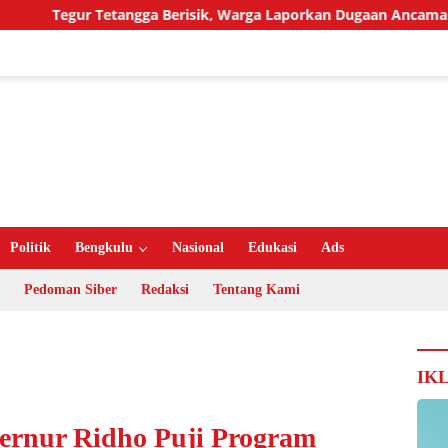
gur Tetangga Berisik, Warga Laporkan Dugaan Ancaman Pembu
Politik
Bengkulu
Nasional
Edukasi
Ads
Pedoman Siber
Redaksi
Tentang Kami
IK
ernur Ridho Puji Program