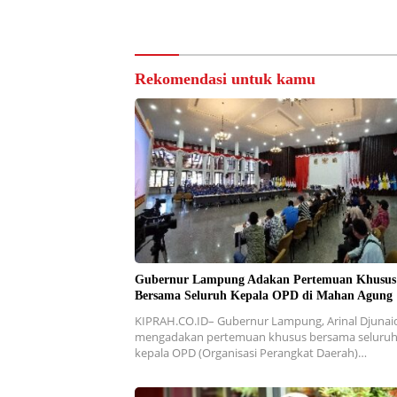
Rekomendasi untuk kamu
Gubernur Lampung Adakan Pertemuan Khusus
Bersama Seluruh Kepala OPD di Mahan Agung
KIPRAH.CO.ID– Gubernur Lampung, Arinal Djunai
mengadakan pertemuan khusus bersama seluru
kepala OPD (Organisasi Perangkat Daerah)…