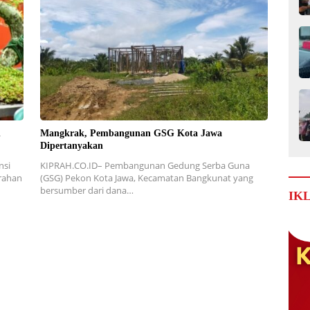
h
Mangkrak, Pembangunan GSG Kota Jawa
Dipertanyakan
nsi
KIPRAH.CO.ID– Pembangunan Gedung Serba Guna
arahan
(GSG) Pekon Kota Jawa, Kecamatan Bangkunat yang
bersumber dari dana…
IK