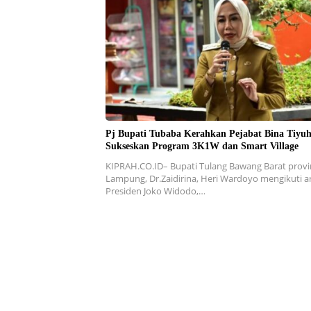
Pj Bupati Tubaba Kerahkan Pejabat Bina Tiyu
Sukseskan Program 3K1W dan Smart Village
KIPRAH.CO.ID– Bupati Tulang Bawang Barat provi
Lampung, Dr.Zaidirina, Heri Wardoyo mengikuti 
Presiden Joko Widodo,…