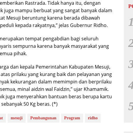
berikan Rastrada. Tidak hanya itu, dengan
P
ik juga mampu berbuat yang sangat banyak dalam
t Mesuji beruntung karena berada dibawah
duli kepada rakyatnya,” jelas Gubernur Ridho.
 merupakan tempat pengabdian bagi seluruh
nyaris sempurna karena banyak masyarakat yang
semua pihak.
arga dan kepala Pemerintahan Kabupaten Mesuji,
as prilaku yang kurang baik dan pelayanan yang
anyak kekurangan dalam memimpin dan berprilaku
semua, minal aidzin wal Faidzin,” ujar Khamamik.
mik juga menyerahkan bantuan beras berupa kartu
sebanyak 50 Kg beras. (*)
at
mesuji
Pembangunan
Program
ridho