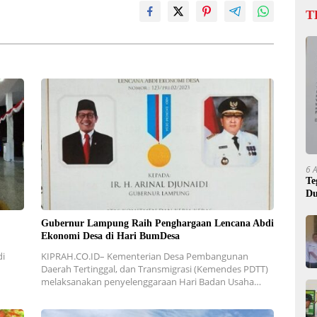
T
6 
Te
Du
Gubernur Lampung Raih Penghargaan Lencana Abdi
Ekonomi Desa di Hari BumDesa
di
KIPRAH.CO.ID– Kementerian Desa Pembangunan
h
Daerah Tertinggal, dan Transmigrasi (Kemendes PDTT)
melaksanakan penyelenggaraan Hari Badan Usaha…