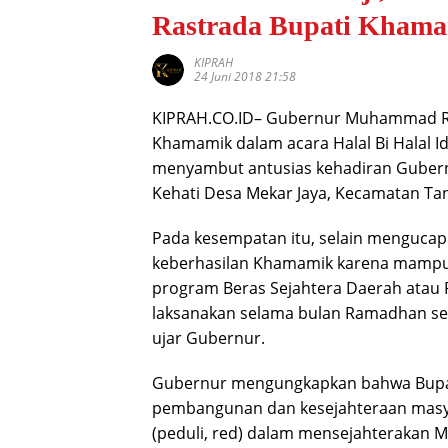
Rastrada Bupati Kham
KIPRAH
24 Juni 2018 21:58
KIPRAH.CO.ID– Gubernur Muhammad Ri
Khamamik dalam acara Halal Bi Halal Id
menyambut antusias kehadiran Guber
Kehati Desa Mekar Jaya, Kecamatan Tan
Pada kesempatan itu, selain mengucapk
keberhasilan Khamamik karena mamp
program Beras Sejahtera Daerah atau 
laksanakan selama bulan Ramadhan sen
ujar Gubernur.
Gubernur mengungkapkan bahwa Bupat
pembangunan dan kesejahteraan masya
(peduli, red) dalam mensejahterakan M