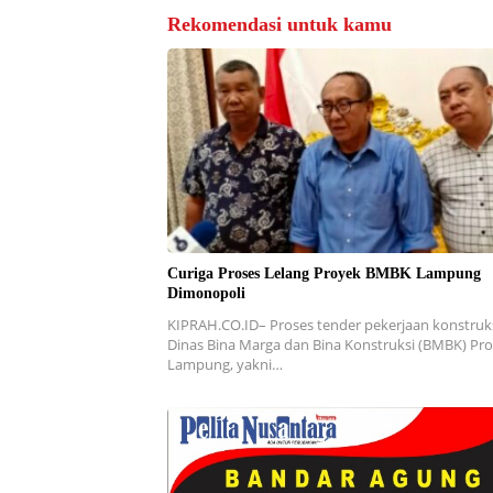
Rekomendasi untuk kamu
Curiga Proses Lelang Proyek BMBK Lampung
Dimonopoli
KIPRAH.CO.ID– Proses tender pekerjaan konstruk
Dinas Bina Marga dan Bina Konstruksi (BMBK) Pro
Lampung, yakni…