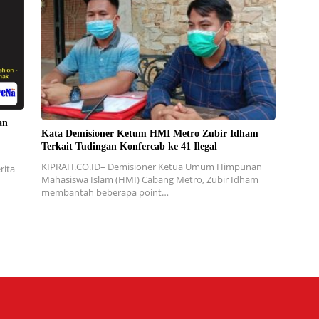
an
Kata Demisioner Ketum HMI Metro Zubir Idham
Terkait Tudingan Konfercab ke 41 Ilegal
KIPRAH.CO.ID– Demisioner Ketua Umum Himpunan
rita
Mahasiswa Islam (HMI) Cabang Metro, Zubir Idham
membantah beberapa point…