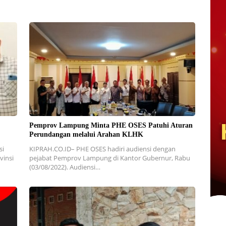
Pemprov Lampung Minta PHE OSES Patuhi Aturan
Perundangan melalui Arahan KLHK
si
KIPRAH.CO.ID– PHE OSES hadiri audiensi dengan
vinsi
pejabat Pemprov Lampung di Kantor Gubernur, Rabu
(03/08/2022). Audiensi…