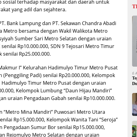
 sosial terhadap masyarakat dan daerah untuk
T
kat yang adil dan sejahtera.
PT. Bank Lampung dan PT. Sekawan Chandra Abadi
ta Metro bersama dengan Wakil Walikota Metro
isyiyah Sumber Sari Metro Selatan dengan uraian
 senilai Rp10.000.000, SDN 9 Tejosari Metro Timur
senilai Rp25.000.000.
Makmur I” Kelurahan Hadimulyo Timur Metro Pusat
6 
(Penggiling Padi) senilai Rp20.000.000, Kelompok
Te
 Hadimulyo Timur Metro Pusat dengan uraian
Du
000.000, Kelompok Lumbung “Daun Hijau Mandiri”
an uraian Pengadaan Gabah senilai Rp10.000.000.
 “Metro Mina Mandiri” Puwosari Metro Utara
nilai Rp15.000.000, Kelompok Wanita Tani “Seroja”
n Pengadaan Sumur Bor senilai Rp15.000.000,
an Rejomulyo Metro Selatan dengan uraian