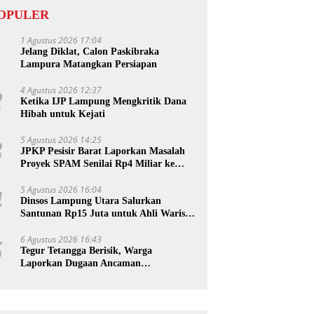
OPULER
1 Agustus 2026 17:04
1
Jelang Diklat, Calon Paskibraka
Lampura Matangkan Persiapan
4 Agustus 2026 12:37
2
Ketika IJP Lampung Mengkritik Dana
Hibah untuk Kejati
5 Agustus 2026 14:25
3
JPKP Pesisir Barat Laporkan Masalah
Proyek SPAM Senilai Rp4 Miliar ke
Kejati Lampung
5 Agustus 2026 16:04
4
Dinsos Lampung Utara Salurkan
Santunan Rp15 Juta untuk Ahli Waris
Korban Kebakaran
6 Agustus 2026 16:43
5
Tegur Tetangga Berisik, Warga
Laporkan Dugaan Ancaman
Pembunuhan