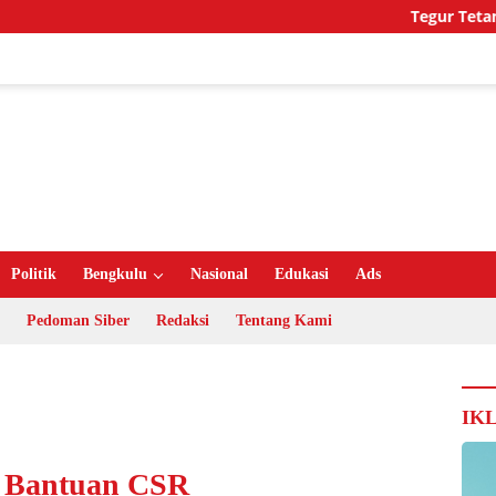
Tegur Tetangga Be
Politik
Bengkulu
Nasional
Edukasi
Ads
Pedoman Siber
Redaksi
Tentang Kami
IK
n Bantuan CSR