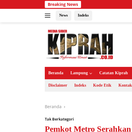
Langsung
Breaking News
ke
konten
News
Indeks
Beranda
Lampung
Catatan Kiprah
Disclaimer
Indeks
Kode Etik
Kontak
Beranda
Tak Berkategori
Pemkot Metro Serahka