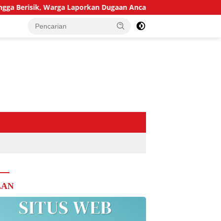
risik, Warga Laporkan Dugaan Ancaman Pembunuhan
Di
LAN