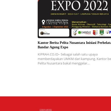
Kantor Berita Pelita Nusantara Inisiasi Perhelat
Bandar Agung Expo
KIPRAH.CO.ID– Sebagai salah satu upaya
memberdayakan UMKM dari kampung. Kantor be
Pelita Nusantara bakal menggelar…