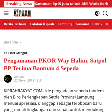
Langsung
a Salurkan Santunan Rp15 Juta untuk Ahli Waris Korban Kebak
Breaking News
ke
konten
Berita Terbaru
Catatan Kiprah
Lampung
Nasional
Politik
Ind
Beranda
Tak Berkategori
Pengamanan PKOR Way Halim, Satpol
PP Terima Bantuan 4 Sepeda
KIPRAH
22 Maret 2018 13:51
KIPRAHRAKYAT.COM– Ide pengadaan sepeda tandem
oleh Biro Perlengkapan Setda Provinsi Lampung
menuai apresiasi, dianggap sebagai terobosan baru
yang ramah lingkungan dan sehat, untuk mendukung