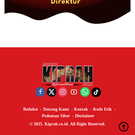
Redaksi
Tentang Kami
Kontak
Kode Etik
Pedoman Siber
Disclaimer
© 2025. Kiprah.co.id. All Right Reserved.