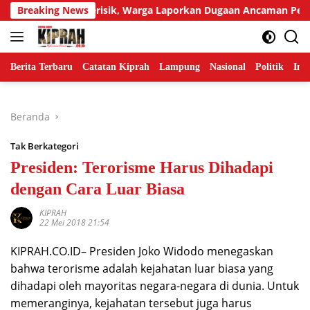
Langsung
r Tetangga Berisik, Warga Laporkan Dugaan Ancaman Pembunu
Breaking News
ke
konten
Berita Terbaru
Catatan Kiprah
Lampung
Nasional
Politik
Ind
Beranda
Tak Berkategori
Presiden: Terorisme Harus Dihadapi
dengan Cara Luar Biasa
KIPRAH
22 Mei 2018 21:54
KIPRAH.CO.ID– Presiden Joko Widodo menegaskan
bahwa terorisme adalah kejahatan luar biasa yang
dihadapi oleh mayoritas negara-negara di dunia. Untuk
memeranginya, kejahatan tersebut juga harus