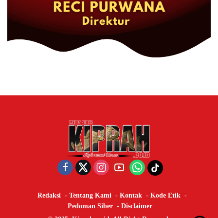
Redaksi
Tentang Kami
Kontak
Kode Etik
Pedoman Siber
Disclaimer