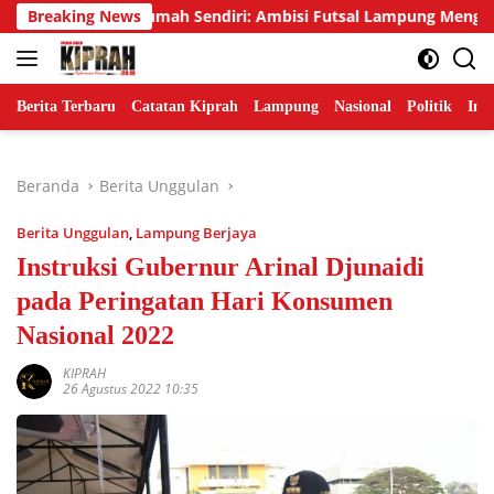
Langsung
mas di Rumah Sendiri: Ambisi Futsal Lampung Mengakhiri Tradi
Breaking News
ke
konten
Berita Terbaru
Catatan Kiprah
Lampung
Nasional
Politik
Ind
Beranda
Berita Unggulan
Berita Unggulan
,
Lampung Berjaya
Instruksi Gubernur Arinal Djunaidi
pada Peringatan Hari Konsumen
Nasional 2022
KIPRAH
26 Agustus 2022 10:35