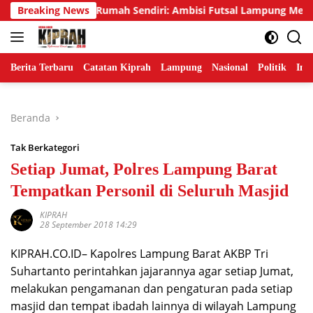
Langsung
ar Emas di Rumah Sendiri: Ambisi Futsal Lampung Mengakhiri T
Breaking News
ke
konten
Berita Terbaru
Catatan Kiprah
Lampung
Nasional
Politik
Ind
Beranda
Tak Berkategori
Setiap Jumat, Polres Lampung Barat
Tempatkan Personil di Seluruh Masjid
KIPRAH
28 September 2018 14:29
KIPRAH.CO.ID– Kapolres Lampung Barat AKBP Tri
Suhartanto perintahkan jajarannya agar setiap Jumat,
melakukan pengamanan dan pengaturan pada setiap
masjid dan tempat ibadah lainnya di wilayah Lampung