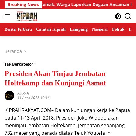
Langsung
r Tetangga Berisik, Warga Laporkan Dugaan Ancaman Pembunu
Breaking News
ke
konten
Berita Terbaru
Catatan Kiprah
Lampung
Nasional
Politik
Ind
Beranda
Tak Berkategori
Presiden Akan Tinjau Jembatan
Holtekamp dan Kunjungi Asmat
KIPRAH
11 April 2018 10:18
KIPRAHRAKYAT.COM– Dalam kunjungan kerja ke Papua
pada 11-13 April 2018, Presiden Joko Widodo akan
meninjau jembatan Holtekamp, jembatan sepanjang
732 meter yang berada diatas Teluk Youtefa ini